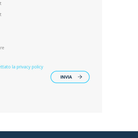
t
t
are
ttato la privacy policy
INVIA