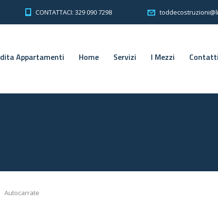
CONTATTACI: 329 090 7298
toddecostruzioni@li
ndita Appartamenti
Home
Servizi
I Mezzi
Contatt
>
Autocarrate