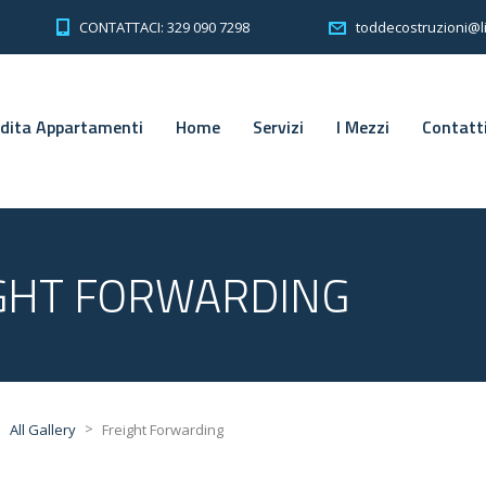
CONTATTACI: 329 090 7298
toddecostruzioni@li
ndita Appartamenti
Home
Servizi
I Mezzi
Contatt
GHT FORWARDING
>
>
All Gallery
Freight Forwarding